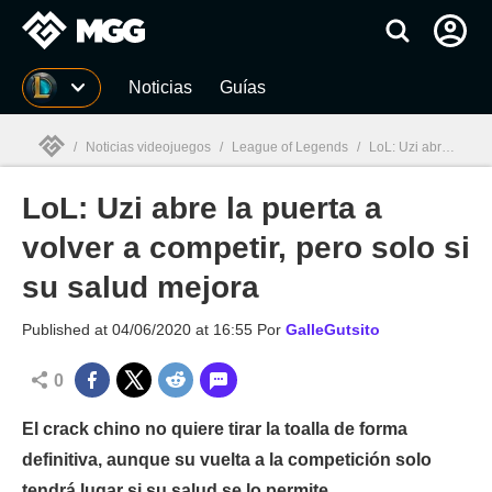
MGG
Noticias
Guías
/
Noticias videojuegos
/
League of Legends
/
LoL: Uzi abre la puerta a volver a competir, pero solo si su salud mejora
LoL: Uzi abre la puerta a
MGG

volver a competir, pero solo si
su salud mejora
Published at
04/06/2020 at 16:55
Por
GalleGutsito
0
El crack chino no quiere tirar la toalla de forma
definitiva, aunque su vuelta a la competición solo
tendrá lugar si su salud se lo permite.