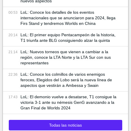
nuevos aspectos
LoL: Conoce los detalles de los eventos
00:53
internacionales que se anunciaron para 2024, llega
Firs Stand y tendremos Worlds en China
LoL: El primer equipo Pentacampeón de la historia,
20:14
T1 triunfa ante BLG consiguiendo alzar la quinta
LoL: Nuevos torneos que vienen a cambiar a la
21:14
región, conoce la LTA Norte y la LTA Sur con sus
representantes
LoL: Conoce los colmillos de varios enemigos
22:36
feroces, Elegidos del Lobo será la nueva línea de
aspectos que vestirán a Ambessa y Swain
LoL: El demonio vuelve a desatarse, T1 consigue la
17:43
victoria 3-1 ante su némesis GenG avanzando a la
Gran Final de Worlds 2024
Todas las noticias