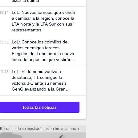
alzar la quinta
LoL: Nuevos torneos que vienen
21:14
a cambiar a la región, conoce la
LTA Norte y la LTA Sur con sus
representantes
LoL: Conoce los colmillos de
22:36
varios enemigos feroces,
Elegidos del Lobo será la nueva
línea de aspectos que vestirán a
Ambessa y Swain
LoL: El demonio vuelve a
17:43
desatarse, T1 consigue la
victoria 3-1 ante su némesis
GenG avanzando a la Gran
Final de Worlds 2024
Todas las noticias