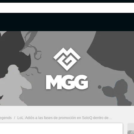
Legends
/
LoL: Adiós a las fases de promoción en SoloQ dentro de una división en League of Legends