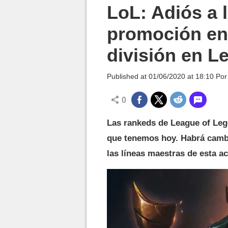
MGG

LoL: Adiós a 
promoción en
división en L
Published at
01/06/2020 at 18:10
Po
0
Las rankeds de League of Leg
que tenemos hoy. Habrá camb
las líneas maestras de esta ac