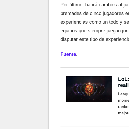
Por último, habrá cambios al ju
premades de cinco jugadores en
experiencias como un todo y se
equipos que siempre juegan jun
disputar este tipo de experienci
Fuente
.
LoL:
real
Leagu
momen
ranked
mejor