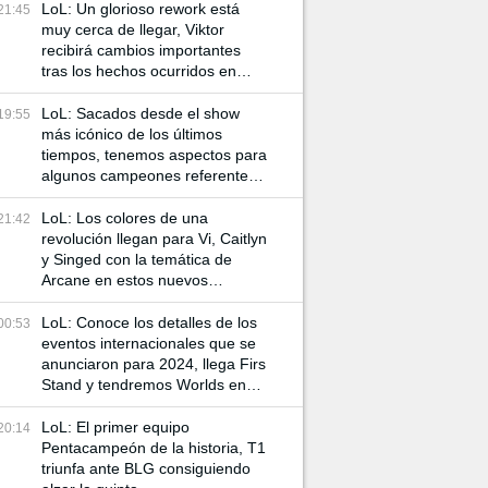
LoL: Un glorioso rework está
21:45
muy cerca de llegar, Viktor
recibirá cambios importantes
tras los hechos ocurridos en
Arcane
LoL: Sacados desde el show
19:55
más icónico de los últimos
tiempos, tenemos aspectos para
algunos campeones referentes
a Arcane
LoL: Los colores de una
21:42
revolución llegan para Vi, Caitlyn
y Singed con la temática de
Arcane en estos nuevos
aspectos
LoL: Conoce los detalles de los
00:53
eventos internacionales que se
anunciaron para 2024, llega Firs
Stand y tendremos Worlds en
China
LoL: El primer equipo
20:14
Pentacampeón de la historia, T1
triunfa ante BLG consiguiendo