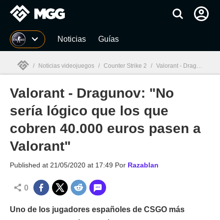
MGG
Noticias
Guías
/
Noticias videojuegos
/
Counter Strike 2
/
Valorant - Dragunov: "No sería lógico que los que cobren 40.000 euros pasen a Valorant"
Valorant - Dragunov: "No
MGG

sería lógico que los que
cobren 40.000 euros pasen a
Valorant"
Published at
21/05/2020 at 17:49
Por
Razablan
0
Uno de los jugadores españoles de CSGO más