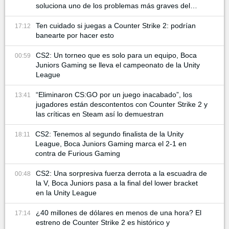
soluciona uno de los problemas más graves del
juego
Ten cuidado si juegas a Counter Strike 2: podrían
17:12
banearte por hacer esto
CS2: Un torneo que es solo para un equipo, Boca
00:59
Juniors Gaming se lleva el campeonato de la Unity
League
“Eliminaron CS:GO por un juego inacabado”, los
13:41
jugadores están descontentos con Counter Strike 2 y
las críticas en Steam así lo demuestran
CS2: Tenemos al segundo finalista de la Unity
18:11
League, Boca Juniors Gaming marca el 2-1 en
contra de Furious Gaming
CS2: Una sorpresiva fuerza derrota a la escuadra de
00:48
la V, Boca Juniors pasa a la final del lower bracket
en la Unity League
¿40 millones de dólares en menos de una hora? El
17:14
estreno de Counter Strike 2 es histórico y