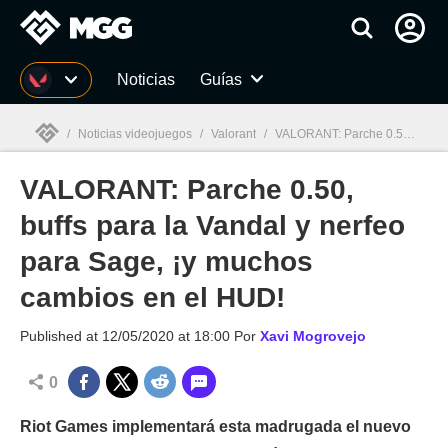
MGG
Noticias
Guías
/
Noticias videojuegos
/
Valorant
/
VALORANT: Parche 0.50, buffs para la Vandal y nerfeo para Sage, ¡y muchos cambios en el HUD!
VALORANT: Parche 0.50,
MGG

buffs para la Vandal y nerfeo
para Sage, ¡y muchos
cambios en el HUD!
Published at
12/05/2020 at 18:00
Por
Xavi Mogrovejo
0
Riot Games implementará esta madrugada el nuevo