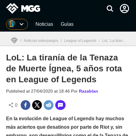
MGG
Noticias
Guías
/
Noticias videojuegos
/
League of Legends
/
LoL: La tiranía de la Tenaza de Muerte Ígnea, 5 años rota en League of Legends
LoL: La tiranía de la Tenaza
MGG

de Muerte Ígnea, 5 años rota
en League of Legends
Published at
27/04/2020 at 18:46
Por
Razablan
0
En la evolución de League of Legends hay muchos
más aciertos que desatinos por parte de Riot y, sin
embargo, son desequilibrios como el de la Tenaza de