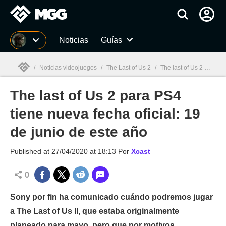
MGG
Noticias
Guías
/
Noticias videojuegos
/
The Last of Us 2
/
The last of Us 2 para PS4 tiene nueva fecha oficial: 19 de junio de este año
The last of Us 2 para PS4
MGG

tiene nueva fecha oficial: 19
de junio de este año
Published at
27/04/2020 at 18:13
Por
Xcast
0
Sony por fin ha comunicado cuándo podremos jugar
a The Last of Us II, que estaba originalmente
planeado para mayo, pero que por motivos