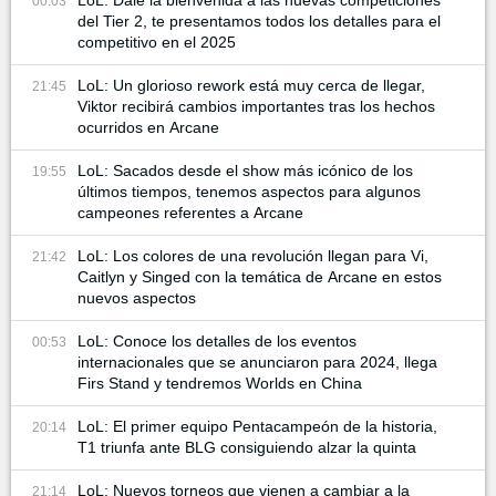
00:03
del Tier 2, te presentamos todos los detalles para el
competitivo en el 2025
LoL: Un glorioso rework está muy cerca de llegar,
21:45
Viktor recibirá cambios importantes tras los hechos
ocurridos en Arcane
LoL: Sacados desde el show más icónico de los
19:55
últimos tiempos, tenemos aspectos para algunos
campeones referentes a Arcane
LoL: Los colores de una revolución llegan para Vi,
21:42
Caitlyn y Singed con la temática de Arcane en estos
nuevos aspectos
LoL: Conoce los detalles de los eventos
00:53
internacionales que se anunciaron para 2024, llega
Firs Stand y tendremos Worlds en China
LoL: El primer equipo Pentacampeón de la historia,
20:14
T1 triunfa ante BLG consiguiendo alzar la quinta
LoL: Nuevos torneos que vienen a cambiar a la
21:14