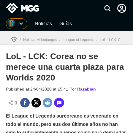
MGG
Noticias
Guías
/
Noticias videojuegos
/
League of Legends
/
LoL - LCK: Corea no se merece una cuarta plaza para Worlds 2020
LoL - LCK: Corea no se
MGG

merece una cuarta plaza para
Worlds 2020
Published at
24/04/2020 at 15:41
Por
Razablan
0
El League of Legends surcoreano es venerado en
todo el mundo, pero sus dos últimos años no han
sido lo suficientemente buenos como para demandar