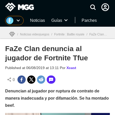
MGG
Noticias
Guías
Parches
/
Noticias videojuegos
/
Fortnite : Battle royale
/
FaZe Clan denuncia al jugador de Fortnite Tfue
FaZe Clan denuncia al
MGG

jugador de Fortnite Tfue
Published at
06/08/2019 at 13:11
Por
Xcast
0
Denuncian al jugador por ruptura de contrato de
manera inadecuada y por difamación. Se ha montado
beef.