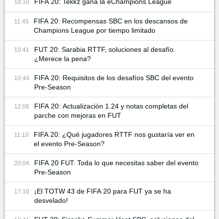
FIFA 20: Tekkz gana la eChampions League
18:16
FIFA 20: Recompensas SBC en los descansos de
11:45
Champions League por tiempo limitado
FUT 20: Sarabia RTTF, soluciones al desafío.
10:41
¿Merece la pena?
FIFA 20: Requisitos de los desafíos SBC del evento
10:44
Pre-Season
FIFA 20: Actualización 1.24 y notas completas del
12:06
parche con mejoras en FUT
FIFA 20: ¿Qué jugadores RTTF nos gustaría ver en
11:10
el evento Pre-Season?
FIFA 20 FUT: Toda lo que necesitas saber del evento
20:04
Pre-Season
¡El TOTW 43 de FIFA 20 para FUT ya se ha
17:10
desvelado!