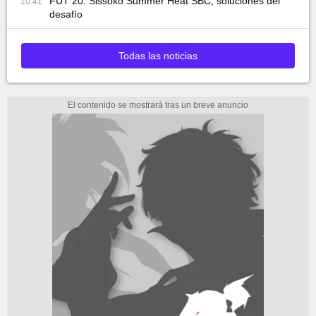
FUT 20: Sissoko Summer Heat SBC, soluciones del
10:41
desafío
Todas las noticias