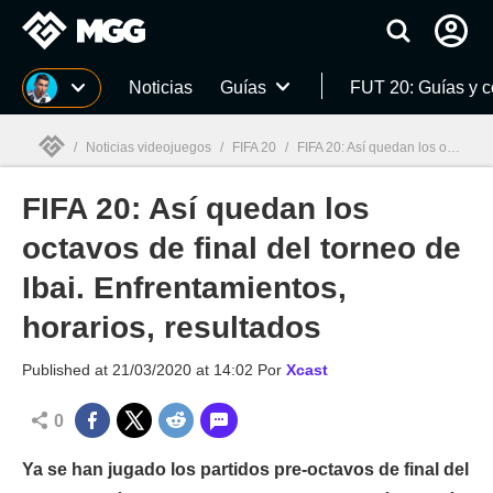
MGG
Noticias
Guías
FUT 20: Guías y 
/
Noticias videojuegos
/
FIFA 20
/
FIFA 20: Así quedan los octavos de final del torneo de Ibai. Enfrentamientos, horarios, resultados
FIFA 20: Así quedan los
MGG

octavos de final del torneo de
Ibai. Enfrentamientos,
horarios, resultados
Published at
21/03/2020 at 14:02
Por
Xcast
0
Ya se han jugado los partidos pre-octavos de final del