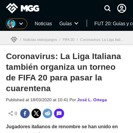
MGG
Noticias
Guías
FUT 20: Guías y 
/
Noticias videojuegos
/
FIFA 20
/
Coronavirus: La Liga Italiana también organiza un torneo de FIFA 20 para pasar la cuarentena
Coronavirus: La Liga Italiana
MGG

también organiza un torneo
de FIFA 20 para pasar la
cuarentena
Published at
18/03/2020 at 10:41
Por
José L. Ortega
0
Jugadores italianos de renombre se han unido en