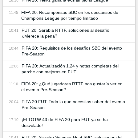
18:16
FIFA 20: Recompensas SBC en los descansos de
11:45
Champions League por tiempo limitado
FUT 20: Sarabia RTTF, soluciones al desafío.
10:41
¿Merece la pena?
FIFA 20: Requisitos de los desafíos SBC del evento
10:44
Pre-Season
FIFA 20: Actualización 1.24 y notas completas del
12:06
parche con mejoras en FUT
FIFA 20: ¿Qué jugadores RTTF nos gustaría ver en
11:10
el evento Pre-Season?
FIFA 20 FUT: Toda lo que necesitas saber del evento
20:04
Pre-Season
¡El TOTW 43 de FIFA 20 para FUT ya se ha
17:10
desvelado!
FUT 20: Sissoko Summer Heat SBC, soluciones del
10:41