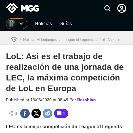
MGG
Noticias
Guías
/
Noticias videojuegos
/
League of Legends
/
LoL: Así es el trabajo de realización de una jornada de LEC, la máxima competición de LoL en Europa
LoL: Así es el trabajo de
MGG

realización de una jornada de
LEC, la máxima competición
de LoL en Europa
Published at
13/03/2020 at 08:49
Por
Razablan
0
1
LEC es la mejor competición de League of Legends