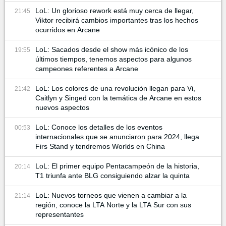
LoL: Un glorioso rework está muy cerca de llegar,
21:45
Viktor recibirá cambios importantes tras los hechos
ocurridos en Arcane
LoL: Sacados desde el show más icónico de los
19:55
últimos tiempos, tenemos aspectos para algunos
campeones referentes a Arcane
LoL: Los colores de una revolución llegan para Vi,
21:42
Caitlyn y Singed con la temática de Arcane en estos
nuevos aspectos
LoL: Conoce los detalles de los eventos
00:53
internacionales que se anunciaron para 2024, llega
Firs Stand y tendremos Worlds en China
LoL: El primer equipo Pentacampeón de la historia,
20:14
T1 triunfa ante BLG consiguiendo alzar la quinta
LoL: Nuevos torneos que vienen a cambiar a la
21:14
región, conoce la LTA Norte y la LTA Sur con sus
representantes