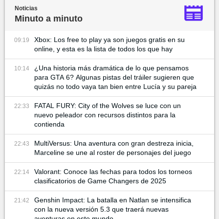
Noticias
Minuto a minuto
Xbox: Los free to play ya son juegos gratis en su
09:19
online, y esta es la lista de todos los que hay
¿Una historia más dramática de lo que pensamos
10:14
para GTA 6? Algunas pistas del tráiler sugieren que
quizás no todo vaya tan bien entre Lucía y su pareja
FATAL FURY: City of the Wolves se luce con un
22:33
nuevo peleador con recursos distintos para la
contienda
MultiVersus: Una aventura con gran destreza inicia,
22:43
Marceline se une al roster de personajes del juego
Valorant: Conoce las fechas para todos los torneos
22:14
clasificatorios de Game Changers de 2025
Genshin Impact: La batalla en Natlan se intensifica
21:42
con la nueva versión 5.3 que traerá nuevas
aventuras en este mundo