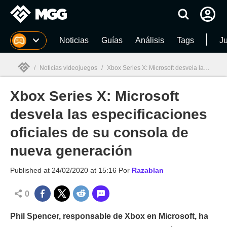
MGG
Noticias
Guías
Análisis
Tags
J
/
Noticias videojuegos
/
Xbox Series X: Microsoft desvela las especificaciones oficiales de su consola de nueva generación
Xbox Series X: Microsoft
MGG

desvela las especificaciones
oficiales de su consola de
nueva generación
Published at
24/02/2020 at 15:16
Por
Razablan
0
Phil Spencer, responsable de Xbox en Microsoft, ha