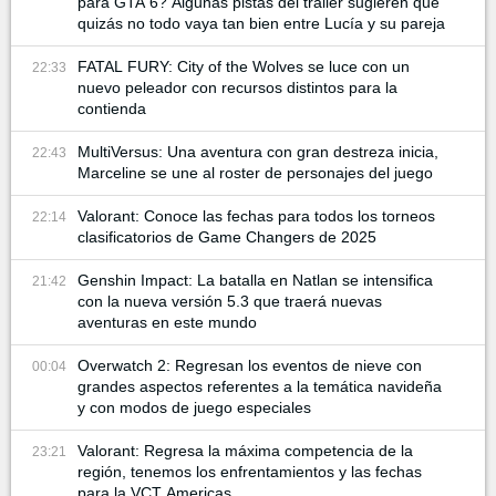
para GTA 6? Algunas pistas del tráiler sugieren que
quizás no todo vaya tan bien entre Lucía y su pareja
FATAL FURY: City of the Wolves se luce con un
22:33
nuevo peleador con recursos distintos para la
contienda
MultiVersus: Una aventura con gran destreza inicia,
22:43
Marceline se une al roster de personajes del juego
Valorant: Conoce las fechas para todos los torneos
22:14
clasificatorios de Game Changers de 2025
Genshin Impact: La batalla en Natlan se intensifica
21:42
con la nueva versión 5.3 que traerá nuevas
aventuras en este mundo
Overwatch 2: Regresan los eventos de nieve con
00:04
grandes aspectos referentes a la temática navideña
y con modos de juego especiales
Valorant: Regresa la máxima competencia de la
23:21
región, tenemos los enfrentamientos y las fechas
para la VCT Americas