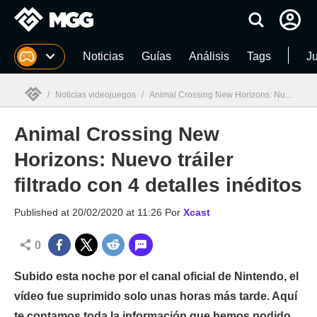
MGG
Noticias
Guías
Análisis
Tags
J
/
Noticias videojuegos
/
Animal Crossing New Horizons: Nuevo tráiler filtrado con 4 detalles inéditos
Animal Crossing New
MGG

Horizons: Nuevo tráiler
filtrado con 4 detalles inéditos
Published at
20/02/2020 at 11:26
Por
Xcast
0
Subido esta noche por el canal oficial de Nintendo, el
vídeo fue suprimido solo unas horas más tarde. Aquí
te contamos toda la información que hemos podido