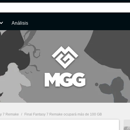
Análisis
sy 7 Remake
/
Final Fantasy 7 Remake ocupará más de 100 GB