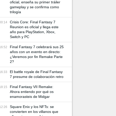
oficial, enseña su primer tráiler
gameplay y se confirma como
trilogía
Crisis Core: Final Fantasy 7
00:14
Reunion es oficial y llega este
año para PlayStation, Xbox,
Switch y PC
Final Fantasy 7 celebrará sus 25
16:52
años con un evento en directo:
¿Veremos por fin Remake Parte
2?
El battle royale de Final Fantasy
16:33
7 presume de colaboración retro
Final Fantasy VII Remake:
18:15
Ahora entiendo por qué os
enamorasteis de Midgar
Square Enix y los NFTs: se
12:26
convierten en los villanos que