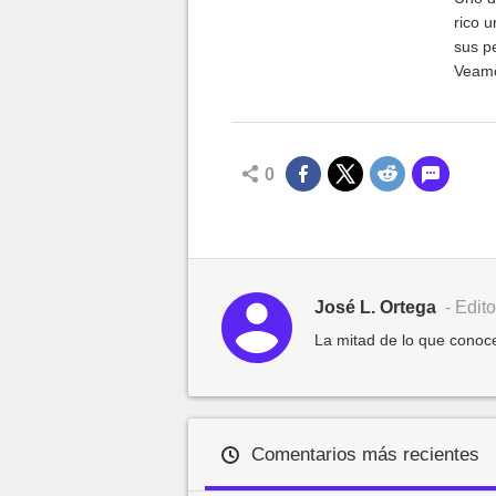
rico u
sus p
Veamo
FF 7 
0
José L. Ortega
- Edito
La mitad de lo que conoce
Comentarios más recientes