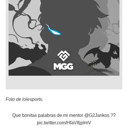
Foto de lolesports.
Que bonitas palabras de mi mentor
@G2Jankos
??
pic.twitter.com/HfaV8jpImV