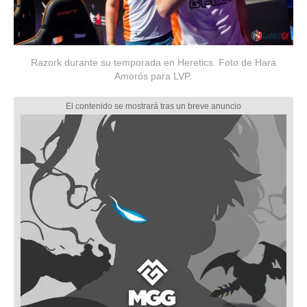
Razork durante su temporada en Heretics. Foto de Hara
Amorós para LVP.