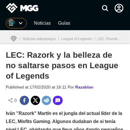
MGG
Noticias
Guías
/
Noticias videojuegos
/
League of Legends
/
LEC: Razork y la belleza de no saltarse pasos en League of Legends
LEC: Razork y la belleza de
MGG

no saltarse pasos en League
of Legends
Published at
17/02/2020 at 16:11
Por
Razablan
0
Iván "Razork" Martín es el jungla del actual líder de la
LEC, Misfits Gaming. Algunos dudaban de si tenía
nivel LEC, olvidando que lleva años dando pequeños