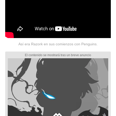
Así era Razork en sus comienzos con Penguins.