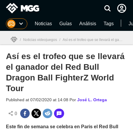
MGG
Noticias
Guías
Análisis
Tags
J
/
Noticias videojuegos
/
Así es el trofeo que se llevará el ganador del Red Bull Dragon Ball FighterZ World Tour
Así es el trofeo que se llevará
MGG

el ganador del Red Bull
Dragon Ball FighterZ World
Tour
Published at
07/02/2020 at 14:08
Por
José L. Ortega
0
Este fin de semana se celebra en Paris el Red Bull