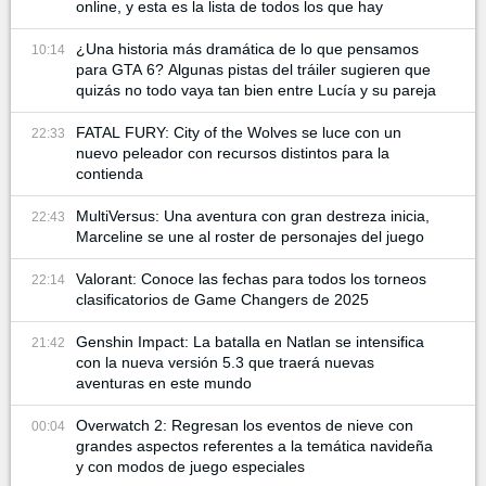
online, y esta es la lista de todos los que hay
¿Una historia más dramática de lo que pensamos
10:14
para GTA 6? Algunas pistas del tráiler sugieren que
quizás no todo vaya tan bien entre Lucía y su pareja
FATAL FURY: City of the Wolves se luce con un
22:33
nuevo peleador con recursos distintos para la
contienda
MultiVersus: Una aventura con gran destreza inicia,
22:43
Marceline se une al roster de personajes del juego
Valorant: Conoce las fechas para todos los torneos
22:14
clasificatorios de Game Changers de 2025
Genshin Impact: La batalla en Natlan se intensifica
21:42
con la nueva versión 5.3 que traerá nuevas
aventuras en este mundo
Overwatch 2: Regresan los eventos de nieve con
00:04
grandes aspectos referentes a la temática navideña
y con modos de juego especiales