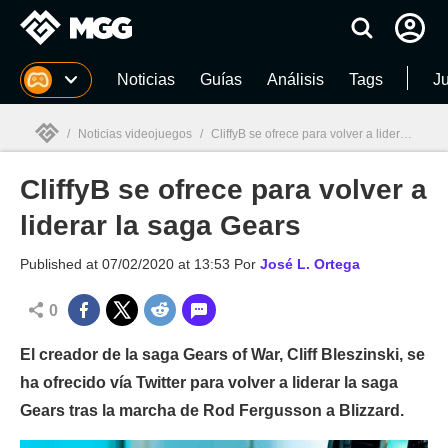
MGG
Noticias
Guías
Análisis
Tags
J
/
Noticias videojuegos
/
CliffyB se ofrece para volver a liderar la saga Gears
CliffyB se ofrece para volver a
MGG

liderar la saga Gears
Published at
07/02/2020 at 13:53
Por
José L. Ortega
0
El creador de la saga Gears of War, Cliff Bleszinski, se
ha ofrecido vía Twitter para volver a liderar la saga
Gears tras la marcha de Rod Fergusson a Blizzard.