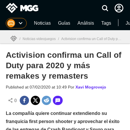
MGG
Noticias
Guías
Análisis
Tags
J
/
Noticias videojuegos
/
Activision confirma un Call of Duty para 2020 y más remakes y remasters
Activision confirma un Call of
MGG

Duty para 2020 y más
remakes y remasters
Published at
07/02/2020 at 10:49
Por
Xavi Mogrovejo
0
La compañía quiere continuar extendiendo su
franquicia first person shooter y aprovechar el éxito
de las entregas de Crash Bandicoot y Spyro para