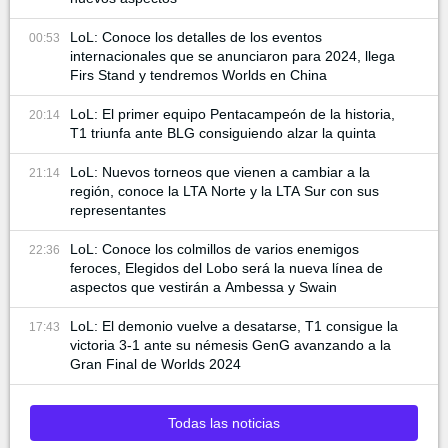
LoL: Conoce los detalles de los eventos
00:53
internacionales que se anunciaron para 2024, llega
Firs Stand y tendremos Worlds en China
LoL: El primer equipo Pentacampeón de la historia,
20:14
T1 triunfa ante BLG consiguiendo alzar la quinta
LoL: Nuevos torneos que vienen a cambiar a la
21:14
región, conoce la LTA Norte y la LTA Sur con sus
representantes
LoL: Conoce los colmillos de varios enemigos
22:36
feroces, Elegidos del Lobo será la nueva línea de
aspectos que vestirán a Ambessa y Swain
LoL: El demonio vuelve a desatarse, T1 consigue la
17:43
victoria 3-1 ante su némesis GenG avanzando a la
Gran Final de Worlds 2024
Todas las noticias