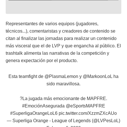
Representantes de varios equipos (jugadores,
técnicos...), comentaristas y creadores de contenido se
citan al finalizar las jornadas para realizar un contenido
más visceral que el de LVP y que engancha al público. El
trashtalk alimenta las narrativas de la competición y
genera expectación por el producto.
Esta teamfight de
@PlasmaLemon
y
@MarkoonLoL
ha
sido maravillosa.
?La jugada más emocionante de MAPFRE.
#EmociónAsegurada
@eSportsMAPFRE
#SuperligaOrangeLoL6
pic.twitter.com/XzzmZXcAUo
— Superliga Orange - League of Legends (@LVPesLoL)