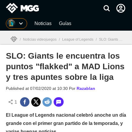
MGG
Noticias
Guías
/
Noticias videojuegos
/
League of Legends
/
SLO: Giants le encuentra los puntos "flakked" a MAD Lions y tres apuntes sobre la liga
SLO: Giants le encuentra los
MGG

puntos "flakked" a MAD Lions
y tres apuntes sobre la liga
Published at
07/02/2020 at 10:30
Por
Razablan
1
El League of Legends nacional celebró anoche un día
grande con el primer gran partido de la temporada, y
varias buenas noticias.