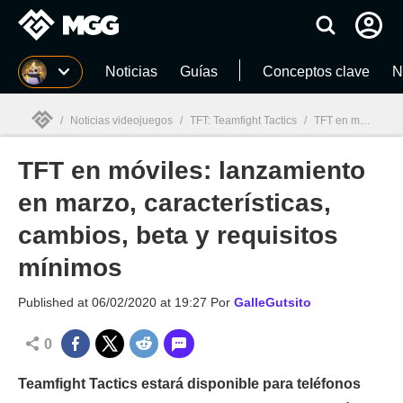
MGG
Noticias
Guías
Conceptos clave
N
/
Noticias videojuegos
/
TFT: Teamfight Tactics
/
TFT en móviles: lanzamiento en marzo, características, cambios, beta y requisitos mínimos
TFT en móviles: lanzamiento
MGG

en marzo, características,
cambios, beta y requisitos
mínimos
Published at
06/02/2020 at 19:27
Por
GalleGutsito
0
Teamfight Tactics estará disponible para teléfonos