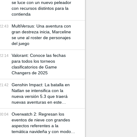
se luce con un nuevo peleador
con recursos distintos para la
contienda
MultiVersus: Una aventura con
22:43
gran destreza inicia, Marceline
se une al roster de personajes
del juego
Valorant: Conoce las fechas
22:14
para todos los torneos
clasificatorios de Game
Changers de 2025
Genshin Impact: La batalla en
21:42
Natlan se intensifica con la
nueva versión 5.3 que traerá
nuevas aventuras en este
mundo
Overwatch 2: Regresan los
00:04
eventos de nieve con grandes
aspectos referentes a la
temática navideña y con modos