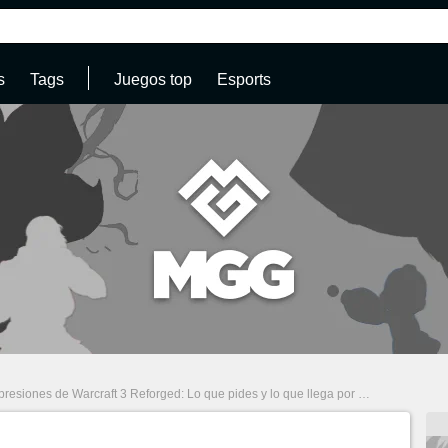
s
Tags
Juegos top
Esports
siones de Warcraft 3 Reforged: Lo que pides y lo que llega por Blizzardexpress