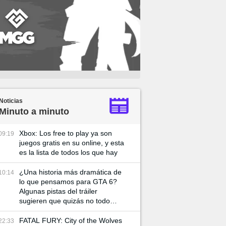
Noticias
Minuto a minuto
Xbox: Los free to play ya son
09:19
juegos gratis en su online, y esta
es la lista de todos los que hay
¿Una historia más dramática de
10:14
lo que pensamos para GTA 6?
Algunas pistas del tráiler
sugieren que quizás no todo
vaya tan bien entre Lucía y su
pareja
FATAL FURY: City of the Wolves
22:33