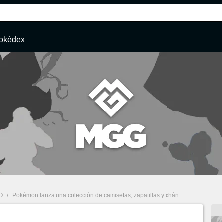
okédex
O
/
Pokémon lanza una colección de camisetas, zapatillas y chándales con Adidas