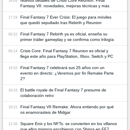
Nuevos detalles de Crisis Core Reunion: Final
16:05
Fantasy VII: novedades, mejoras técnicas y más
Final Fantasy 7 Ever Crisis: El juego para móviles
17:19
que quedó sepultado tras Rebirth y Reunion
Final Fantasy 7 Rebirth ya es oficial, enseña su
00:22
primer tráiler gameplay y se confirma como trilogía
Crisis Core: Final Fantasy 7 Reunion es oficial y
00:14
llega este año para PlayStation, Xbox, Switch y PC
Final Fantasy 7 celebrará sus 25 años con un
16:52
evento en directo: ¿Veremos por fin Remake Parte
2?
El battle royale de Final Fantasy 7 presume de
16:33
colaboración retro
Final Fantasy VII Remake: Ahora entiendo por qué
18:15
os enamorasteis de Midgar
Square Enix y los NFTs: se convierten en los villanos
12:26
que ellos mismos escribieron con Shinra en FF7