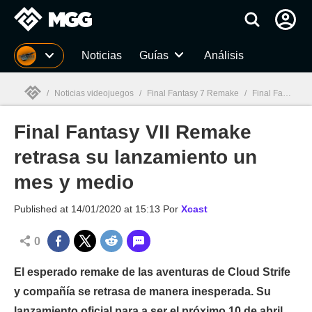
MGG
Noticias
Guías
Análisis
/
Noticias videojuegos
/
Final Fantasy 7 Remake
/
Final Fantasy VII Remake retrasa su lanzamiento un mes y medio
Final Fantasy VII Remake
MGG

retrasa su lanzamiento un
mes y medio
Published at
14/01/2020 at 15:13
Por
Xcast
0
El esperado remake de las aventuras de Cloud Strife
y compañía se retrasa de manera inesperada. Su
lanzamiento oficial para a ser el próximo 10 de abril