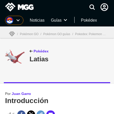
MGG
Noticias
Guías
Pokédex
/
Pokémon GO
/
Pokémon GO guías
/
Pokedex: Pokemon GO
/
P
MGG

Pokédex
Latias
Por
Juan Garro
Introducción