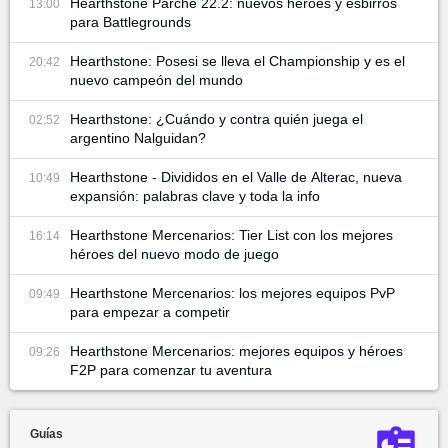
Hearthstone Parche 22.2: nuevos héroes y esbirros
13:00
para Battlegrounds
Hearthstone: Posesi se lleva el Championship y es el
20:42
nuevo campeón del mundo
Hearthstone: ¿Cuándo y contra quién juega el
02:52
argentino Nalguidan?
Hearthstone - Divididos en el Valle de Alterac, nueva
10:49
expansión: palabras clave y toda la info
Hearthstone Mercenarios: Tier List con los mejores
16:14
héroes del nuevo modo de juego
Hearthstone Mercenarios: los mejores equipos PvP
09:49
para empezar a competir
Hearthstone Mercenarios: mejores equipos y héroes
09:26
F2P para comenzar tu aventura
Guías