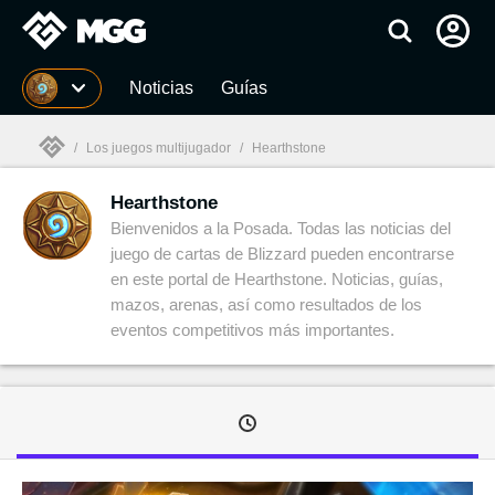
MGG
Noticias
Guías
/
Los juegos multijugador
/
Hearthstone
Hearthstone
MGG

Bienvenidos a la Posada. Todas las noticias del
juego de cartas de Blizzard pueden encontrarse
en este portal de Hearthstone. Noticias, guías,
mazos, arenas, así como resultados de los
eventos competitivos más importantes.