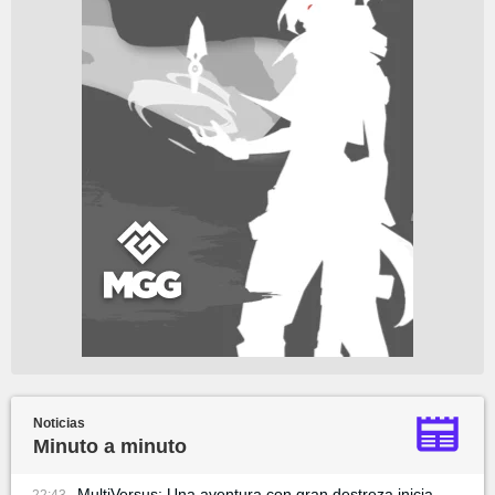
Noticias
Minuto a minuto
MultiVersus: Una aventura con gran destreza inicia,