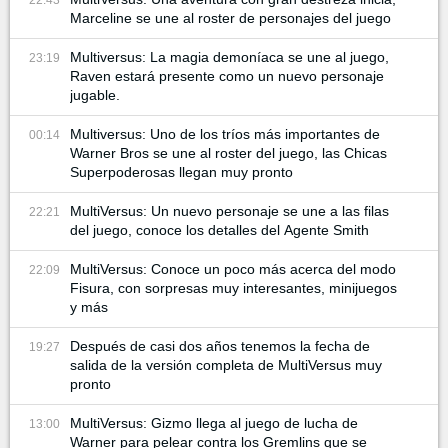
22:43
Marceline se une al roster de personajes del juego
Multiversus: La magia demoníaca se une al juego,
23:19
Raven estará presente como un nuevo personaje
jugable.
Multiversus: Uno de los tríos más importantes de
00:14
Warner Bros se une al roster del juego, las Chicas
Superpoderosas llegan muy pronto
MultiVersus: Un nuevo personaje se une a las filas
22:21
del juego, conoce los detalles del Agente Smith
MultiVersus: Conoce un poco más acerca del modo
22:09
Fisura, con sorpresas muy interesantes, minijuegos
y más
Después de casi dos años tenemos la fecha de
19:27
salida de la versión completa de MultiVersus muy
pronto
MultiVersus: Gizmo llega al juego de lucha de
13:00
Warner para pelear contra los Gremlins que se