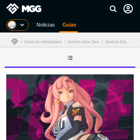
MGG
Noticias
Guías
/
Guías de videojuegos
/
Zenless Zone Zero
/
Zenless Zone Zero : Trucos
MGG
