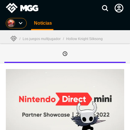
MGG
Noticias
/
Los juegos multijugador
/
Hollow Knight Silksong
MGG
