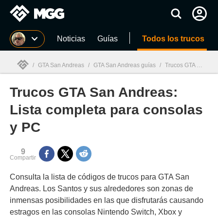
MGG
Noticias
Guías
Todos los trucos
/
GTA San Andreas
/
GTA San Andreas guías
/
Trucos GTA San Andreas: Lista completa para consolas y PC
Trucos GTA San Andreas:
MGG

Lista completa para consolas
y PC
9
Compartir
Consulta la lista de códigos de trucos para GTA San
Andreas. Los Santos y sus alrededores son zonas de
inmensas posibilidades en las que disfrutarás causando
estragos en las consolas Nintendo Switch, Xbox y