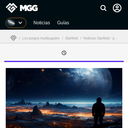
MGG
Noticias
Guías
/
Los juegos multijugador
/
Starfield
/
Noticias Starfield - página 2
MGG
