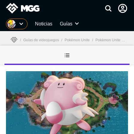
MGG
Noticias
Guías
/
Guías de videojuegos
/
Pokémon Unite
/
Pokémon Unite guías
MGG
