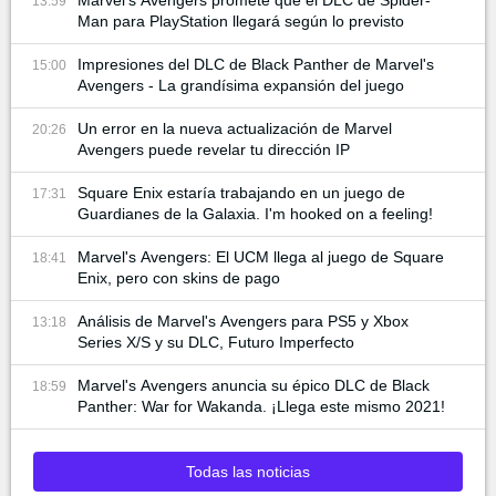
Marvel's Avengers promete que el DLC de Spider-
13:59
Man para PlayStation llegará según lo previsto
Impresiones del DLC de Black Panther de Marvel's
15:00
Avengers - La grandísima expansión del juego
Un error en la nueva actualización de Marvel
20:26
Avengers puede revelar tu dirección IP
Square Enix estaría trabajando en un juego de
17:31
Guardianes de la Galaxia. I'm hooked on a feeling!
Marvel's Avengers: El UCM llega al juego de Square
18:41
Enix, pero con skins de pago
Análisis de Marvel's Avengers para PS5 y Xbox
13:18
Series X/S y su DLC, Futuro Imperfecto
Marvel's Avengers anuncia su épico DLC de Black
18:59
Panther: War for Wakanda. ¡Llega este mismo 2021!
Todas las noticias