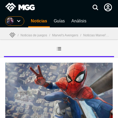
MGG
Noticias
Guías
Análisis
/
Noticias de juegos
/
Marvel's Avengers
/
Noticias Marvel's Avengers
MGG
