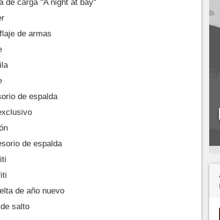
a de carga "A night at bay"
er
flaje de armas
e
ila
e
orio de espalda
exclusivo
ión
sorio de espalda
ti
ti
elta de año nuevo
de salto