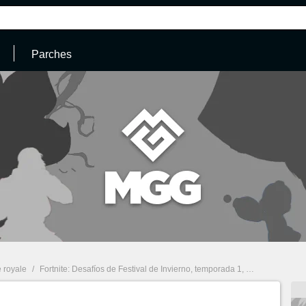
Parches
e royale
/
Fortnite: Desafíos de Festival de Invierno, temporada 1, Capítulo 2