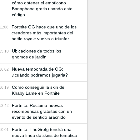
cómo obtener el emoticono
Banaphone gratis usando este
código
Fortnite OG hace que uno de los
11:08
creadores más importantes del
battle royale vuelva a triunfar
Ubicaciones de todos los
15:10
gnomos de jardín
Nueva temporada de OG:
16:02
¿cuándo podremos jugarla?
Como conseguir la skin de
16:19
Khaby Lame en Fortnite
Fortnite: Reclama nuevas
12:42
recompensas gratuitas con un
evento de sentido arácnido
Fortnite: TheGrefg tendrá una
10:01
nueva línea de skins de temática