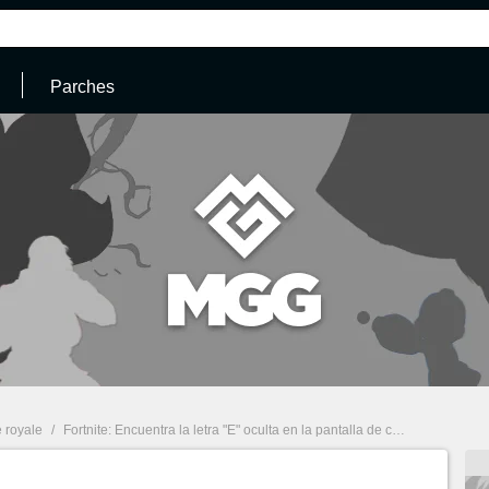
Parches
e royale
/
Fortnite: Encuentra la letra "E" oculta en la pantalla de carga, desafío