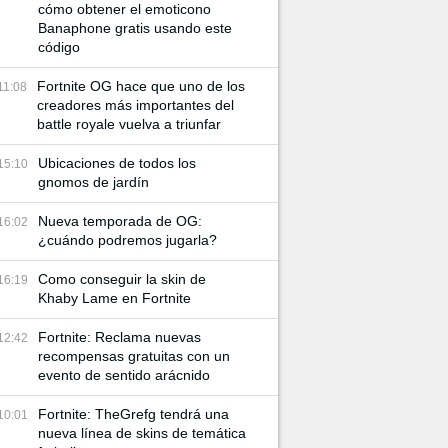
cómo obtener el emoticono
Banaphone gratis usando este
código
Fortnite OG hace que uno de los
11:08
creadores más importantes del
battle royale vuelva a triunfar
Ubicaciones de todos los
15:10
gnomos de jardín
Nueva temporada de OG:
16:02
¿cuándo podremos jugarla?
Como conseguir la skin de
16:19
Khaby Lame en Fortnite
Fortnite: Reclama nuevas
12:42
recompensas gratuitas con un
evento de sentido arácnido
Fortnite: TheGrefg tendrá una
10:01
nueva línea de skins de temática