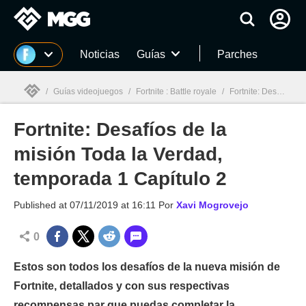
MGG
Noticias
Guías
Parches
/
Guías videojuegos
/
Fortnite : Battle royale
/
Fortnite: Desafíos de la misión Toda la Verdad, temporada 1 Capítulo 2
Fortnite: Desafíos de la
MGG

misión Toda la Verdad,
temporada 1 Capítulo 2
Published at
07/11/2019 at 16:11
Por
Xavi Mogrovejo
0
Estos son todos los desafíos de la nueva misión de
Fortnite, detallados y con sus respectivas
recompensas par que puedas completar la