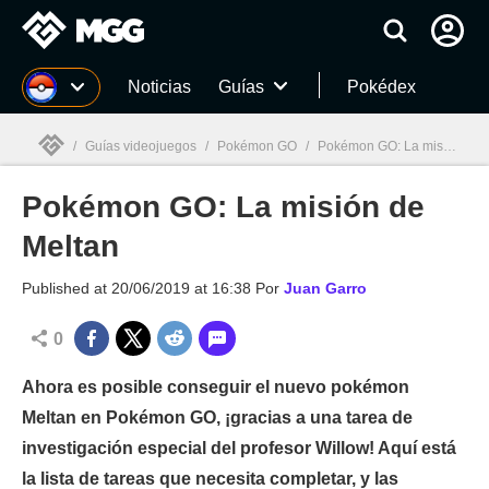
MGG
Noticias
Guías
Pokédex
/
Guías videojuegos
/
Pokémon GO
/
Pokémon GO: La misión de Meltan
Pokémon GO: La misión de
MGG

Meltan
Published at
20/06/2019 at 16:38
Por
Juan Garro
0
Ahora es posible conseguir el nuevo pokémon
Meltan en Pokémon GO, ¡gracias a una tarea de
investigación especial del profesor Willow! Aquí está
la lista de tareas que necesita completar, y las