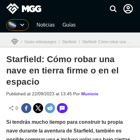
MGG
Noticias
Guías
/
Guías videojuegos
/
Starfield
/
Starfield: Cómo robar una nave en tierra firme o en el espacio
Starfield: Cómo robar una
MGG

nave en tierra firme o en el
espacio
Published at
22/09/2023 at 13:45
Por
Municio
0
Si tendrás mucho tiempo para construir tu propia
nave durante la aventura de Starfield, también es
posible comprar una e incluso volar una bajo ciertas