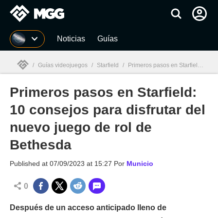
MGG
Noticias
Guías
/
Guías videojuegos
/
Starfield
/
Primeros pasos en Starfield: 10 consejos para disfrutar del nuevo juego de rol de Bethesda
Primeros pasos en Starfield:
MGG

10 consejos para disfrutar del
nuevo juego de rol de
Bethesda
Published at
07/09/2023 at 15:27
Por
Municio
0
Después de un acceso anticipado lleno de