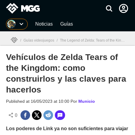
MGG
Noticias
Guías
/
Guías videojuegos
/
The Legend of Zelda: Tears of the Kingdom
/
Vehículos de Zelda Tears of
MGG

the Kingdom: como
construirlos y las claves para
hacerlos
Published at
16/05/2023 at 10:00
Por
Municio
0
Los poderes de Link ya no son suficientes para viajar