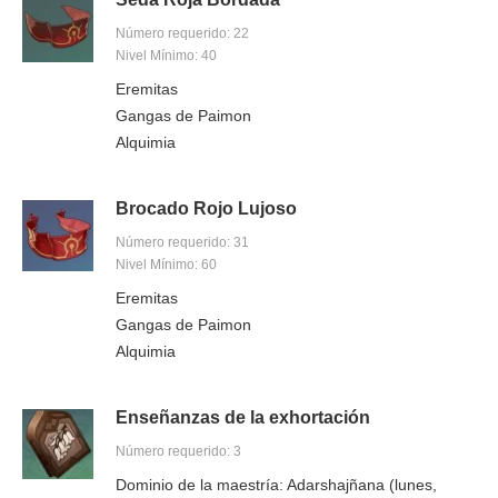
Número requerido: 22
Nivel Mínimo: 40
Eremitas
Gangas de Paimon
Alquimia
Brocado Rojo Lujoso
Número requerido: 31
Nivel Mínimo: 60
Eremitas
Gangas de Paimon
Alquimia
Enseñanzas de la exhortación
Número requerido: 3
Dominio de la maestría: Adarshajñana (lunes,