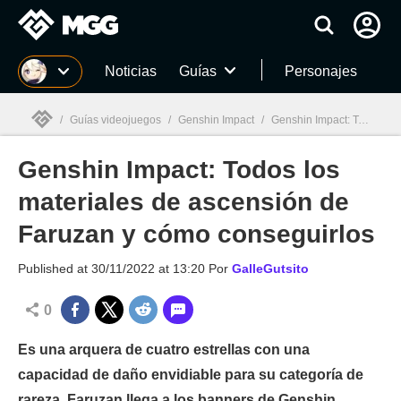
MGG
Noticias
Guías
Personajes
/
Guías videojuegos
/
Genshin Impact
/
Genshin Impact: Todos los materiales de ascensión de Faruzan y cómo conseguirlos
Genshin Impact: Todos los
MGG

materiales de ascensión de
Faruzan y cómo conseguirlos
Published at
30/11/2022 at 13:20
Por
GalleGutsito
0
Es una arquera de cuatro estrellas con una
capacidad de daño envidiable para su categoría de
rareza. Faruzan llega a los banners de Genshin