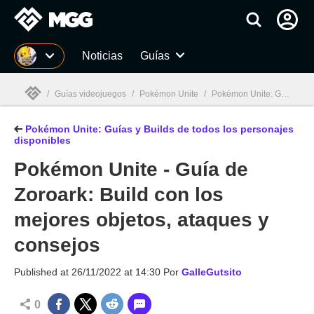
MGG
Noticias
Guías
/
Guías videojuegos
/
Pokémon Unite
/
Pokémon Unite: Guías y Builds de todos los personajes disponibles
Pokémon Unite: Guías y Builds de todos los personajes
MGG

disponibles
Pokémon Unite - Guía de
Zoroark: Build con los
mejores objetos, ataques y
consejos
Published at
26/11/2022 at 14:30
Por
GalleGutsito
0