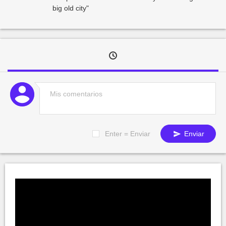
big old city"
Enter = Enviar
Enviar