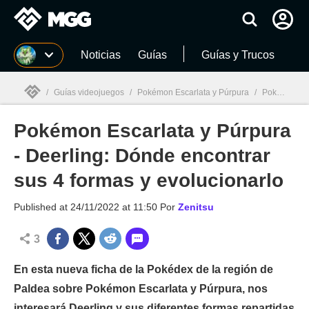
MGG
Noticias
Guías
Guías y Trucos
/
Guías videojuegos
/
Pokémon Escarlata y Púrpura
/
Pokémon Escarlata y Púrpura - Deerling: Dónde encontrar sus 4 formas y evolucionarlo
Pokémon Escarlata y Púrpura
MGG

- Deerling: Dónde encontrar
sus 4 formas y evolucionarlo
Published at
24/11/2022 at 11:50
Por
Zenitsu
3
En esta nueva ficha de la Pokédex de la región de
Paldea sobre Pokémon Escarlata y Púrpura, nos
interesará Deerling y sus diferentes formas repartidas