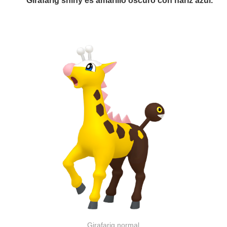
Girafarig shiny es amarillo oscuro con nariz azul.
Girafarig normal