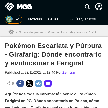
MGG
Noticias
Guías
Guías y Trucos
/
Guías videojuegos
/
Pokémon Escarlata y Púrpura
/
Pokémon Escarlata y Púrpura - Girafarig: Dónde encontrarlo y evolucionar a Farigiraf
Pokémon Escarlata y Púrpura
MGG

- Girafarig: Dónde encontrarlo
y evolucionar a Farigiraf
Published at
22/11/2022 at 12:40
Por
Zenitsu
0
Aquí tienes toda la información sobre el Pokémon
Farigiraf en 9G. Dónde encontrarlo en Paldea, cómo
evolucionar a Girafarig y cuál es su forma shiny en