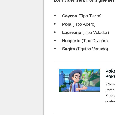
Los rivales serán los siguientes
Cayena
(Tipo Tierra)
Pola
(Tipo Acero)
Laureano
(Tipo Volador)
Hesperio
(Tipo Dragón)
Ságita
(Equipo Variado)
Poké
Poké
enco
¿No s
Prime
Palde
criat
evolu