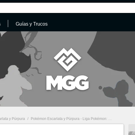
s
Guías y Trucos
lata y Púrpura
/
Pokémon Escarlata y Púrpura - Liga Pokémon: Las respuestas correctas a la entrevista de Cayena