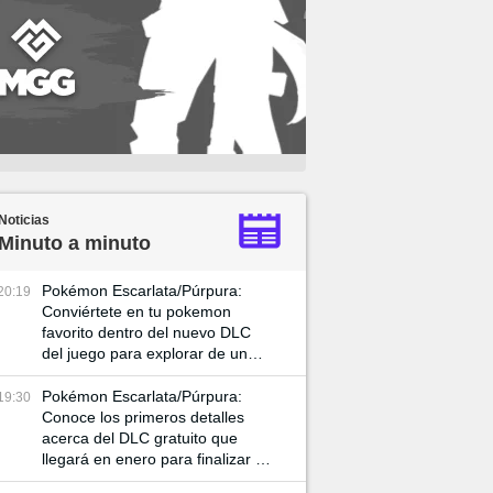
Noticias
Minuto a minuto
Pokémon Escarlata/Púrpura:
20:19
Conviértete en tu pokemon
favorito dentro del nuevo DLC
del juego para explorar de una
manera distinta el mapa
Pokémon Escarlata/Púrpura:
19:30
Conoce los primeros detalles
acerca del DLC gratuito que
llegará en enero para finalizar la
aventura en el Área Cero