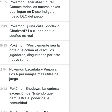
Pokémon Escarlata/Púpura:
21:55
Conoce todos los nuevos pokes
que llegan en Disco Indigo el
nuevo DLC del juego
Pokémon: ¿Una calle Snorlax o
12:49
Charizard? La ciudad de tus
sueños es real
Pokémon: "Posiblemente sea la
09:15
gota que colma el vaso", los
jugadores, disgustados por este
nuevo rumor
Pokémon Escarlata y Púrpura:
11:04
Los 6 personajes más útiles del
juego
Pokémon Shodown: La curiosa
19:42
excepción de Nintendo que
demuestra el poder de la
comunidad