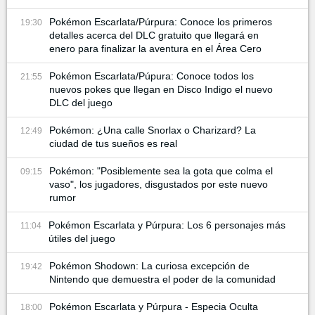
Pokémon Escarlata/Púrpura: Conoce los primeros
19:30
detalles acerca del DLC gratuito que llegará en
enero para finalizar la aventura en el Área Cero
Pokémon Escarlata/Púpura: Conoce todos los
21:55
nuevos pokes que llegan en Disco Indigo el nuevo
DLC del juego
Pokémon: ¿Una calle Snorlax o Charizard? La
12:49
ciudad de tus sueños es real
Pokémon: "Posiblemente sea la gota que colma el
09:15
vaso", los jugadores, disgustados por este nuevo
rumor
Pokémon Escarlata y Púrpura: Los 6 personajes más
11:04
útiles del juego
Pokémon Shodown: La curiosa excepción de
19:42
Nintendo que demuestra el poder de la comunidad
Pokémon Escarlata y Púrpura - Especia Oculta
18:00