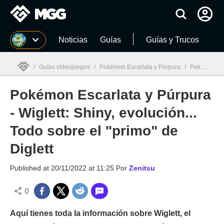
MGG
Noticias
Guías
Guías y Trucos
/
Guías videojuegos
/
Pokémon Escarlata y Púrpura
/
Pokémon Escarlata y Púrpura - Wiglett: Shiny, evolución... Todo sobre el "primo" de Diglett
Pokémon Escarlata y Púrpura
MGG

- Wiglett: Shiny, evolución...
Todo sobre el "primo" de
Diglett
Published at
20/11/2022 at 11:25
Por
Zenitsu
0
Aquí tienes toda la información sobre Wiglett, el