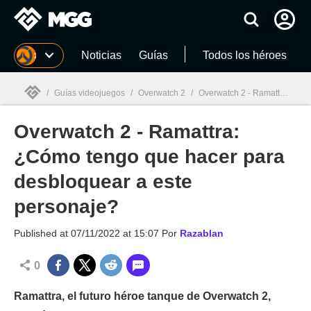
MGG
Noticias
Guías
Todos los héroes
/
Guías videojuegos
/
Overwatch 2
/
Overwatch 2 - Ramattra: ¿Cómo tengo que hacer para desbloquear a este personaje?
Overwatch 2 - Ramattra:
MGG

¿Cómo tengo que hacer para
desbloquear a este
personaje?
Published at
07/11/2022 at 15:07
Por
Razablan
0
Ramattra, el futuro héroe tanque de Overwatch 2,