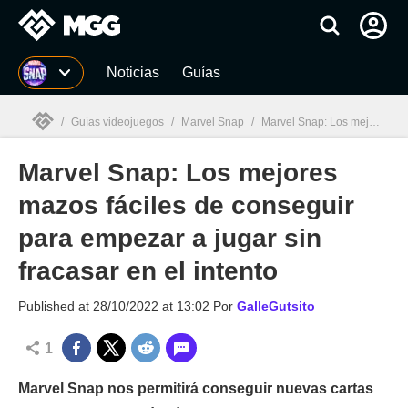
MGG
Noticias
Guías
/
Guías videojuegos
/
Marvel Snap
/
Marvel Snap: Los mejores mazos fáciles de conseguir para empezar a jugar sin fracasar en el intento
Marvel Snap: Los mejores
MGG

mazos fáciles de conseguir
para empezar a jugar sin
fracasar en el intento
Published at
28/10/2022 at 13:02
Por
GalleGutsito
1
Marvel Snap nos permitirá conseguir nuevas cartas