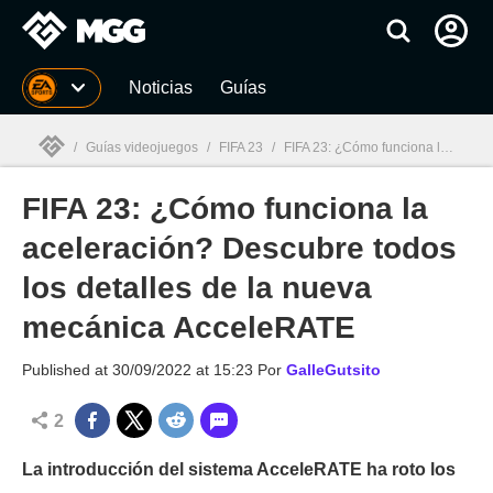
MGG
Noticias
Guías
/
Guías videojuegos
/
FIFA 23
/
FIFA 23: ¿Cómo funciona la aceleración? Descubre todos los detalles de la nueva mecánica AcceleRATE
FIFA 23: ¿Cómo funciona la
MGG

aceleración? Descubre todos
los detalles de la nueva
mecánica AcceleRATE
Published at
30/09/2022 at 15:23
Por
GalleGutsito
2
La introducción del sistema AcceleRATE ha roto los