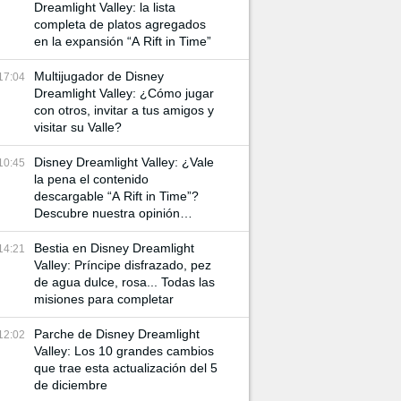
Dreamlight Valley: la lista
completa de platos agregados
en la expansión “A Rift in Time”
Multijugador de Disney
17:04
Dreamlight Valley: ¿Cómo jugar
con otros, invitar a tus amigos y
visitar su Valle?
Disney Dreamlight Valley: ¿Vale
10:45
la pena el contenido
descargable “A Rift in Time”?
Descubre nuestra opinión
después de 20 horas de juego
Bestia en Disney Dreamlight
14:21
Valley: Príncipe disfrazado, pez
de agua dulce, rosa... Todas las
misiones para completar
Parche de Disney Dreamlight
12:02
Valley: Los 10 grandes cambios
que trae esta actualización del 5
de diciembre