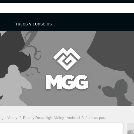
Trucos y consejos
ight Valley
/
Disney Dreamlight Valley - Amistad: 3 técnicas para subir de nivel fácilmente a los personajes