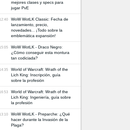
mejores clases y specs para
jugar PvE
WoW WotLK Classic: Fecha de
12:40
lanzamiento, precio,
novedades... ¡Todo sobre la
emblemática expansión!
WoW WotLK - Draco Negro:
15:05
¿Cómo conseguir esta montura
tan codiciada?
World of Warcraft: Wrath of the
14:35
Lich King: Inscripción, guía
sobre la profesión
World of Warcraft: Wrath of the
16:53
Lich King: Ingeniería, guía sobre
la profesión
WoW WotLK - Preparche: ¿Qué
13:10
hacer durante la Invasión de la
Plaga?