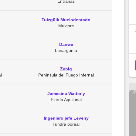
Entrañas
Tuizgüik Muelodentado
Mulgore
Danwe
Lunargenta
Zebig
l
Península del Fuego Infernal
Jamesina Watterly
Fiordo Aquilonal
Ingeniero jefe Leveny
Tundra boreal