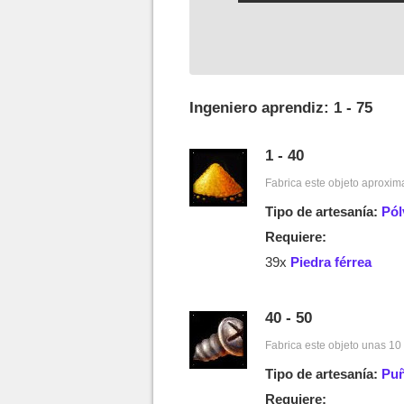
Ingeniero aprendiz: 1 - 75
1 - 40
Fabrica este objeto aproxim
Tipo de artesanía:
Pól
Requiere:
39x
Piedra férrea
40 - 50
Fabrica este objeto unas 10 
Tipo de artesanía:
Puñ
Requiere: