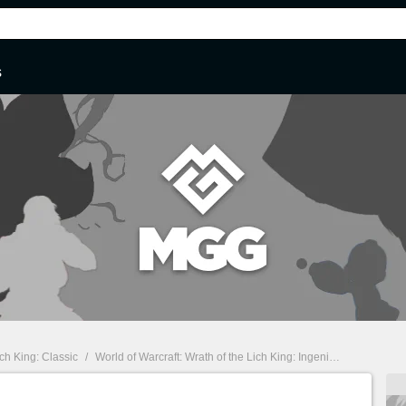
s
ich King: Classic
/
World of Warcraft: Wrath of the Lich King: Ingeniería, guía sobre la profesión